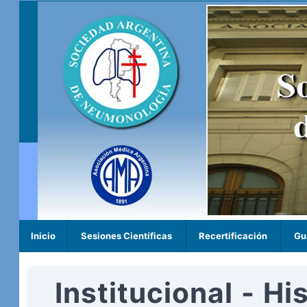
Inicio
Sesiones Científicas
Recertificación
Gu
Institucional - Hi